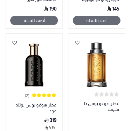
190
145
أضف للسلة
أضف للسلة
(2)
عطر هوغو بوس ذا
عطر هوغو بوس بوتلد
سينت
عود
319
535