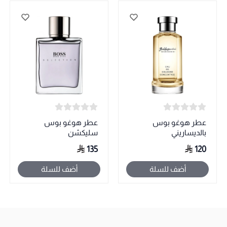
عطر هوغو بوس
عطر هوغو بوس
بالديساريني
سليكشن
135
120
أضف للسلة
أضف للسلة