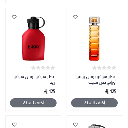
عطر هوغو بوس بوس
عطر هوغو بوس هوغو
أورانج صن سيت
ريد
125
125
أضف للسلة
أضف للسلة