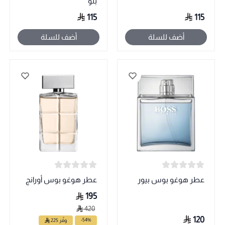
بلو
115
115
أضف للسلة
أضف للسلة
عطر هوغو بوس بيور
عطر هوغو بوس أورانج
195
420
120
-54%
وفّر 225