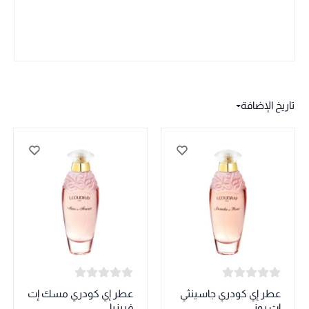
تاريخ الإضافة
عطر إي كودري جاسينثي
عطر إي كودري مسك إت
إت روز
فريزيا