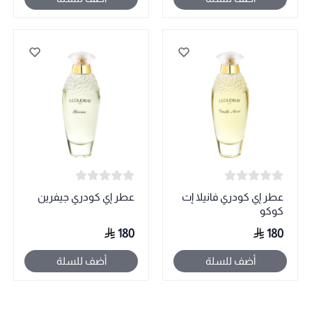
عطر إي كودري فانيلا إت
عطر إي كودري جيفرين
كوكو
180
180
أضف للسلة
أضف للسلة