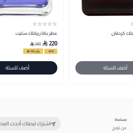
ابلك كردفان
عطر بنانا ريبابلك سليت
220
380
-42%
وفّر 160
أضف للسلة
أضف للسلة
مساعدة
اشترك ليصلك أحدث العط
عن تويج