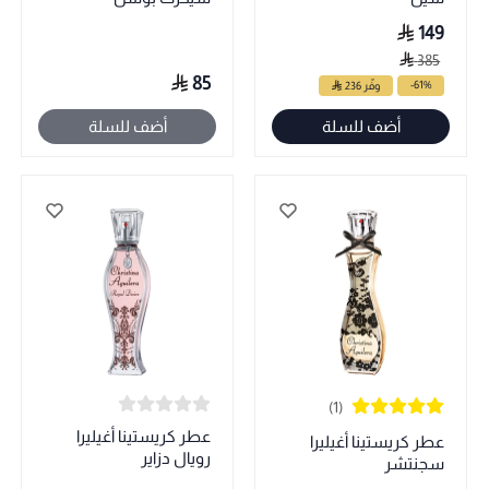
149
385
85
-61%
وفّر 236
أضف للسلة
أضف للسلة
(1)
عطر كريستينا أغيليرا
عطر كريستينا أغيليرا
رويال دزاير
سجنتشر