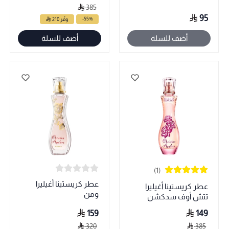
385
95
-55%
وفّر 210
أضف للسلة
أضف للسلة
(1)
عطر كريستينا أغيليرا
عطر كريستينا أغيليرا
ومن
تتش أوف سدكشن
159
149
320
385