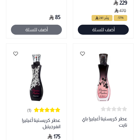
229
470
85
-51%
وفّر 241
أضف للسلة
أضف للسلة
(1)
عطر كريستينا أغيليرا باي
عطر كريستينا أغيليرا
نايت
انفرجيتبل
175