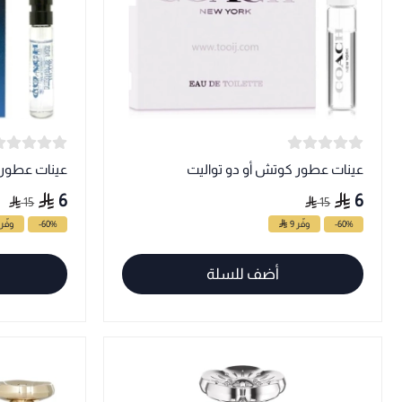
عينات عطور كوتش أو دو تواليت
عينات عطور 
6
6
15
15
-60%
وفّر 9
-60%
وفّر 9
أضف للسلة