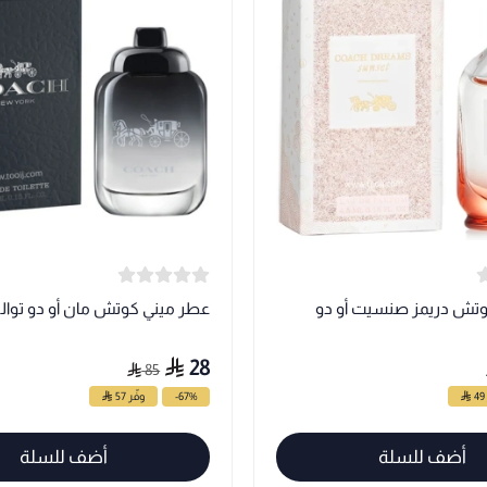
تش دريمز صنسيت أو دو
عطر ميني كوتش مان أو دو توال
28
85
-67%
وفّر 57
أضف للسلة
أضف للسلة