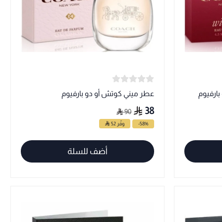
بارفيوم
عطر ميني كوتش أو دو بارفيوم
38
90
-58%
وفّر 52
أضف للسلة