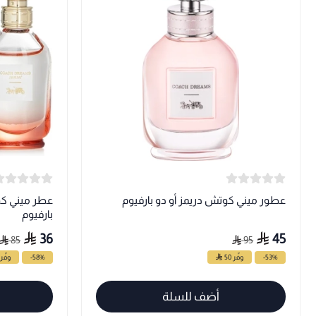
عطور ميني كوتش دريمز أو دو بارفيوم
عطر ميني كو
بارفيوم
36
45
85
95
-53%
وفّر 50
-58%
وفّر 49
أضف للسلة