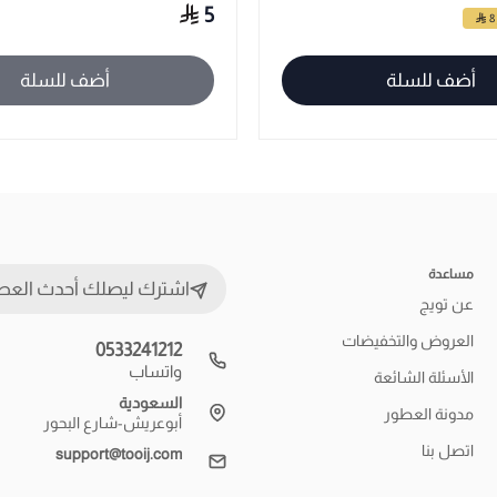
5
أضف للسلة
أضف للسلة
مساعدة
اشترك ليصلك أحدث العط
عن تويج
العروض والتخفيضات
0533241212
واتساب
الأسئلة الشائعة
السعودية
مدونة العطور
أبوعريش-شارع البحور
اتصل بنا
support@tooij.com