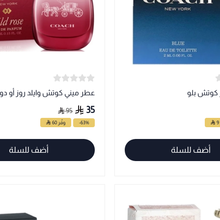
كوتش بلو
عطر ميني كوتش وايلد روز أو دو 
35
95
-63%
وفّر 60
أضف للسلة
أضف للسلة