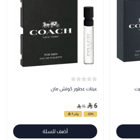
يت
عينات عطور كوتش مان
6
15
-60%
وفّر 9
أضف للسلة