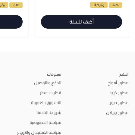
-60%
وفّر 9
-53%
وفّر 8
أضف للسلة
المتجر
معلومات
عطور أمواج
الدفع والتوصيل
عطور كريد
قطرات عطر
عطور ديور
التسويق بالعمولة
عطور جيرلان
شروط الخدمة
سياسة الخصوصية
سياسة الاستبدال والارجاع