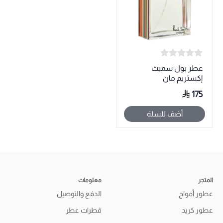
عطر بول سميث
إكستريم مان
175
أضف للسلة
المتجر
معلومات
عطور أمواج
الدفع والتوصيل
عطور كريد
قطرات عطر