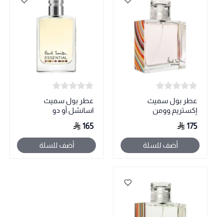
عطر بول سميث
عطر بول سميث
إكستريم وومن
اسانشل أو دو
165
175
أضف للسلة
أضف للسلة