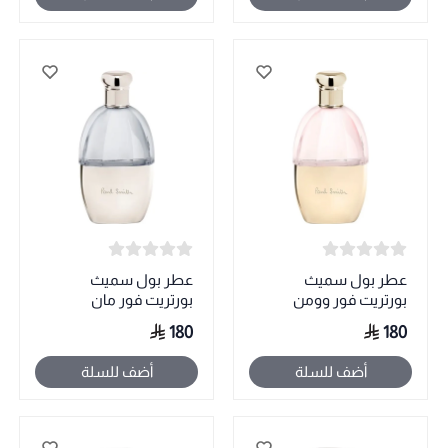
عطر بول سميث
عطر بول سميث
بورتريت فور وومن
بورتريت فور مان
180
180
أضف للسلة
أضف للسلة