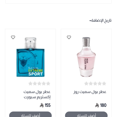
تاريخ الإضافة
عطر بول سميث روز
عطر بول سميث
إكستريم سبورت
155
180
أضف للسلة
أضف للسلة