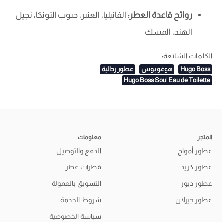
روائح قاعدة العطر:
الفانيليا، العنبر، حبوب التونكا، نجيل
الهند، المسك
الكلمات الشائعة:
Hugo Boss
هوغو بوس
عطور رجالية
Hugo Boss Soul Eau de Toilette
المتجر
معلومات
عطور أمواج
الدفع والتوصيل
عطور كريد
قطرات عطر
عطور ديور
التسويق بالعمولة
عطور جيرلان
شروط الخدمة
سياسة الخصوصية