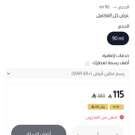
الحجم
90 ml
عرض كل التفاصيل
الحجم:
90 ml
خدمات إضافية:
أضف رسمة لعطرك
115
380
- 70 %
وفّر
265
انتهى من المخزون
أضف للسلة