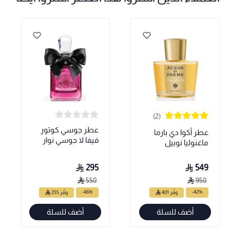
(2)
عطر جوسي كوتور
عطر أكوا دي بارما
فيفا لا جوسي نوار
ماغنوليا نوبيل
295
549
550
950
-46%
-42%
وفّر 401
وفّر 255
أضف للسلة
أضف للسلة