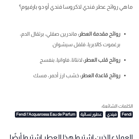
ما هي روائح عطر فندي لاكروسا فندي أو دو بارفيوم؟
روائح مقدمة العطر:
ماندرين صقلي، برتقال الدم،
برغموت كالابريا، فلفل سيشوان
روائح قلب العطر:
لانتانا، فاوانيا، بنفسج
روائح قاعدة العطر:
خشب ارز أحمر، مسك
الكلمات الشائعة:
Fendi
فيندي
عطور نسائية
Fendi l'Acquarossa Eau de Parfum
العملاء الذين اشتروا هذا العطر اشتروا أيضًا