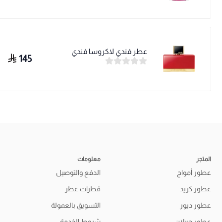
عطر فندي لاكروسا فندي
145
المتجر
معلومات
عطور أمواج
الدفع والتوصيل
عطور كريد
قطرات عطر
عطور ديور
التسويق بالعمولة
عطور جيرلان
شروط الخدمة