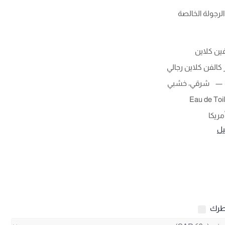
رجولة الخالصة
ين كلاين
كالفن كلاين رجالي
شرقي، خشبي
Eau de Toil
مريكا
يل
طرك