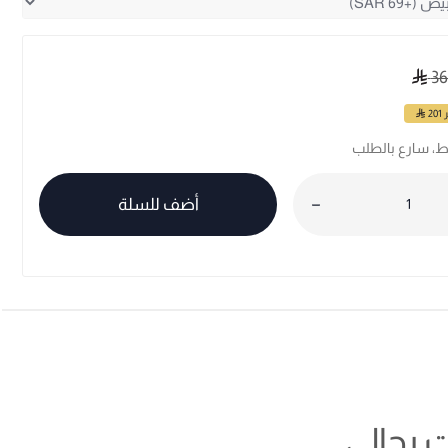
36
ر
201
أضف للسلة
 رجالي