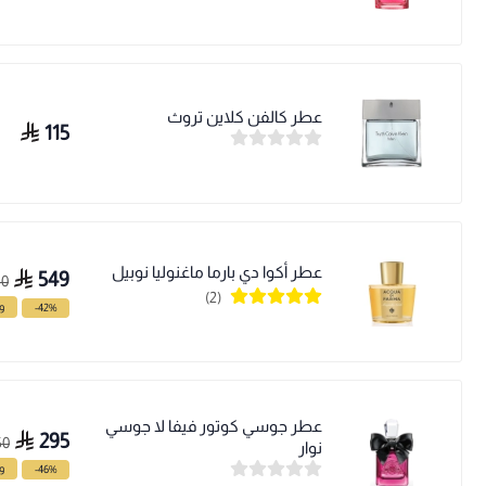
عطر كالفن كلاين تروث
115
عطر أكوا دي بارما ماغنوليا نوبيل
549
50
(2)
-42%
وف
عطر جوسي كوتور فيفا لا جوسي
295
50
نوار
-46%
وف