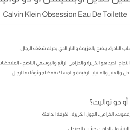
Calvin Klein Obsession Eau De Toilette
اب النادرة، ينضح بالعزيمة والنار الذي يحرك شغف الرجال.
نجاح الجيد هو الكزبرة والخزامى الرائع واليوسفي الناضج - الملاحظات
لعنبر والفانيليا الرقيقة والمسك قفصًا موثوقًا به للرجال.
و دو تواليت؟
وت، الخزامى، الجوز، الكزبرة، القرفة الدافئة
، البتشول الدافئ، خشب الصندل