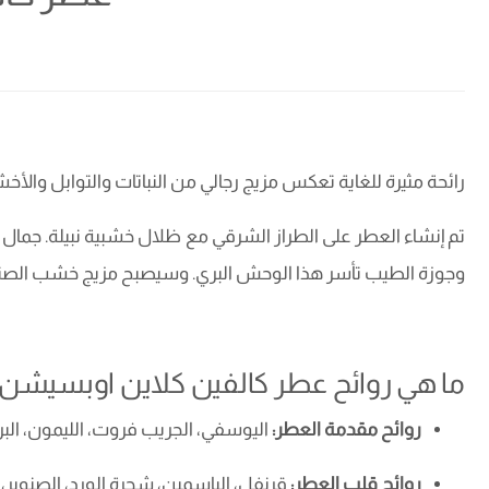
رائحة مثيرة للغاية تعكس مزيج رجالي من النباتات والتوابل والأخش
تم إنشاء العطر على الطراز الشرقي مع ظلال خشبية نبيلة. جمال ال
وجوزة الطيب تأسر هذا الوحش البري. وسيصبح مزيج خشب الصندل وا
ما هي روائح عطر كالفين كلاين اوبسيشن أ
روائح مقدمة العطر:
اليوسفي، الجريب فروت، الليمون، البرغم
روائح قلب العطر:
قرنفل، الياسمين، شجرة الورد، الصنوبر