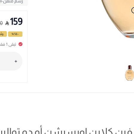
159
0
- 56 %
وفّ
تبقى 1 فقط، سارع بالطلب
فين كلاين اوبسيشن أو دو تواليت