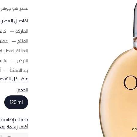
عطر هو جوهر ال
تفاصيل العطر:
الماركة
كالف
المنتج
عطر 
العائلة العطرية
التركيز
ette
بلد المنشأ
أ
عرض كل التفاص
الحجم:
120 ml
خدمات إضافية:
أضف رسمة لع