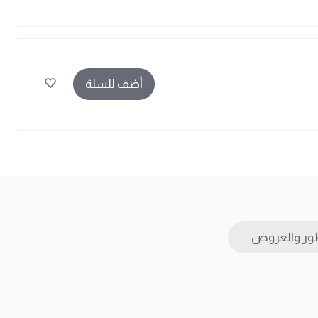
أضف للسلة
ور والعروض