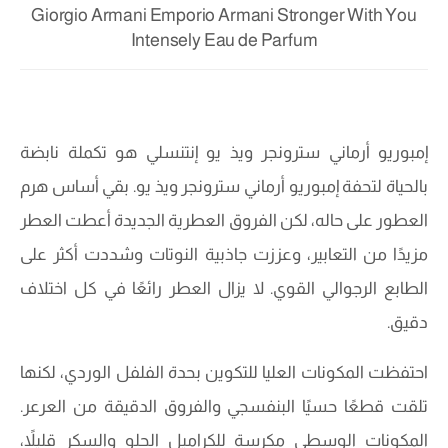
Giorgio Armani Emporio Armani Stronger With You
Intensely Eau de Parfum
إمبوريو أرماني سترونجر ويذ يو إنتنسلي هو تكملة نابضة
بالحياة لتحفة إمبوريو أرماني سترونجر ويذ يو. بقي أساس هرم
العطور على حاله، لكن الفروق العطرية الجديدة أعطت العطر
مزيدًا من التعابير، وعززت جاذبية النوتات وشددت أكثر على
الطابع الرجوالي القوي. لا يزال العطر رائعًا في كل اختلاف
دقيق.
احتفظت المكونات العليا للتكوين بحدة الفلفل الوردي، لكنها
تلقت قطعًا حسيًا البنفسجي والفروق الدقيقة من العرعر.
المكونات الوسطى مكرسة للكراميل الحلو والسكر قليلاً،