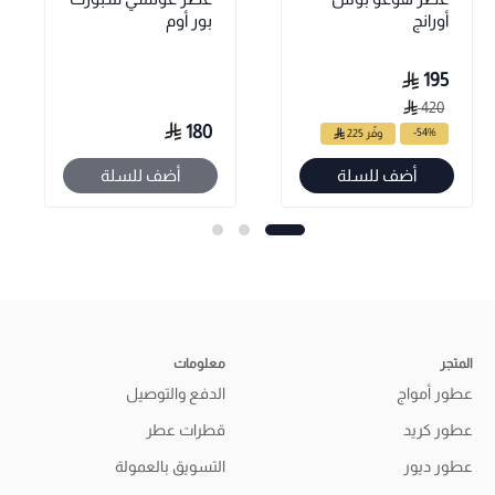
أورانج
بور أوم
195
420
180
-54%
وفّر 225
أضف للسلة
أضف للسلة
المتجر
معلومات
عطور أمواج
الدفع والتوصيل
عطور كريد
قطرات عطر
عطور ديور
التسويق بالعمولة