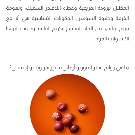
المظلل ببرودة المريمية وغطاء اللافندر السميك، ونعومة
القرفة وحلاوة السوسن. المكونات الأساسية هي أثر مع
مزيج تقليدي من الجلد المدبوغ وكريم الفانيليا وحبوب التونكا
الاستوائية المرة.
ما هي روائح عطر إمبوريو أرماني سترونجر ويذ يو إنتنسلي؟