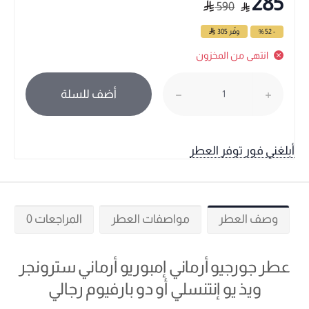
285
590
- 52 %
وفّر
305
انتهى من المخزون
أضف للسلة
أبلغني فور توفر العطر
وصف العطر
مواصفات العطر
المراجعات 0
عطر جورجيو أرماني إمبوريو أرماني سترونجر
ويذ يو إنتنسلي أو دو بارفيوم رجالي