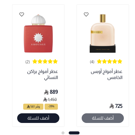
(2)
(4)
عطر أمواج أوبس
عطر أمواج براكن
الخامس
النسائي
889
1,450
725
-39%
وفّر 561
أضف للسلة
أضف للسلة