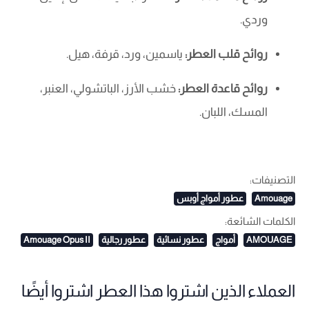
وردي.
روائح قلب العطر:
ياسمين، ورد، قرفة، هيل.
روائح قاعدة العطر:
خشب الأرز، الباتشولي، العنبر،
المسك، اللبان.
التصنيفات:
Amouage
عطور أمواج أوبس
الكلمات الشائعة:
AMOUAGE
أمواج
عطور نسائية
عطور رجالية
Amouage Opus II
العملاء الذين اشتروا هذا العطر اشتروا أيضًا