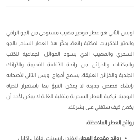
اوبس الثاني هو عطر فوجير مهيب مستوحى من الجو الراقي
والمثير للذكريات لمكتبة رائعة. يذكّر هذا العطر الساحر بالجو
السحري والمهيب الذي يسود الموائل الجماعية للكتب
والمكتبات والخزائن من رائحة الأغلفة القديمة والأرائك
الجلدية والخزائن العتيقة. يسمح أمواج اوبس الثاني لأصحابه
بإنشاء قصص جديدة لا يمكن التنبؤ بها باستمرار للحياة
اليومية. تركيبة العطر السحرية متقلبة للغاية لا يمكن لأحد أن
يخمن كيف ستغني على بشرتك.
روائح العطر الملاحظة:
روائح مقدمة العطر:
لافندر، ابسينث، فلفل، إكليل