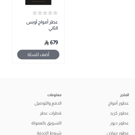
عطر أمواج أوبس
الثاني
679
أضف للسلة
المتجر
معلومات
عطور أمواج
الدفع والتوصيل
عطور كريد
قطرات عطر
عطور ديور
التسويق بالعمولة
عطور جيرلان
شروط الخدمة