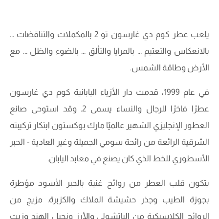
يلعب عطر كوم دي غارسون تو 2 بالمكملات والتناقضات ...
بالانعكاس والتعتيم ... بالمرايا والتألق ... بالضوء والظل ... مع
الأرض وطاقة الشمس.
في عام 1999، قدمت دار الأزياء اليابانية كوم دي غارسون
عطرًا فاخرًا للرجال والنساء يسمى 2. وقد استوحى صانع
العطور الإنجليزي الشهير عالميًا مارك بوكستون ابتكار تركيبته
الشرقية الرائعة من رائحة سومي الجميلة وغير العادية - الحبر
الأسطوري للخط الذي كان يصنع في معابد اليابان.
يتكون قلب العطر من روائح غنية بالحبر الأسود مؤطرة
بجوزة الطيب وجذر حشيشة الملاك والكزبرة. مزيج من
الروائح الكلاسيكية من الباتشولي والأرز ونجيل الهند وزيت