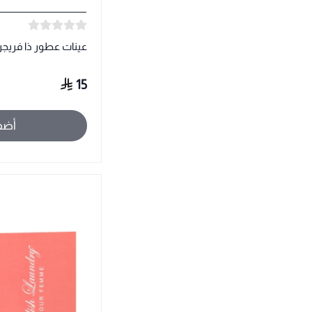
عينات عطور ذا فريج
15
أضف