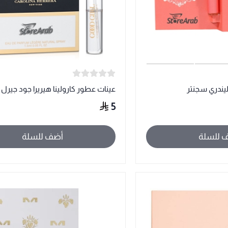
يندري سجنتر
عينات عطور كارولينا هيريرا جود جيرل ل
5
 للسلة
أضف للسلة