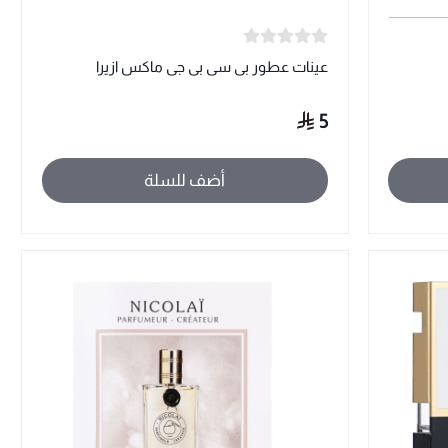
عينات عطور بى سى بى جى ماكس ازيرا
5
أضف للسلة