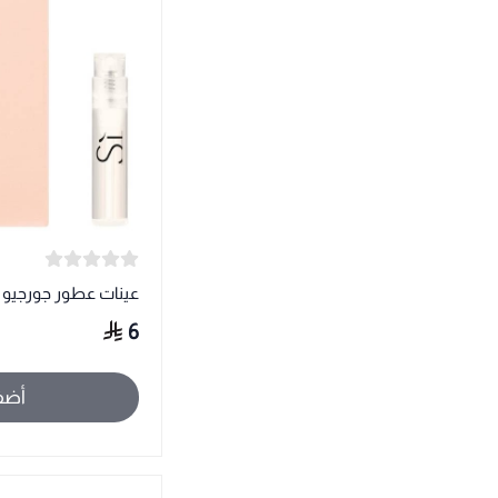
عينات عطور جورجيو 
6
أضف