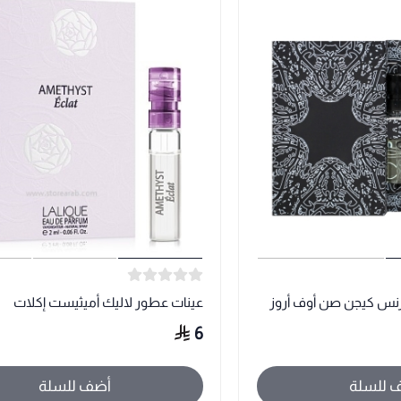
رنس كيجن صن أوف أروز
عينات عطور لاليك أميثيست إكلات
6
 للسلة
أضف للسلة