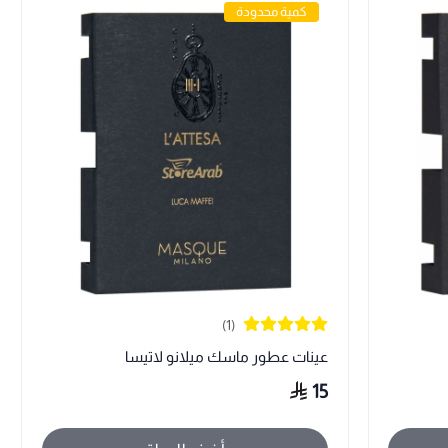
كمية محدودة
(1)
عينات عطور ماسك ميلانو لاتيسا
15