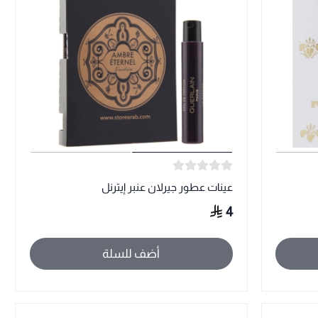
عينات عطور جيرلان عنبر إيترنل
4
أضف للسلة