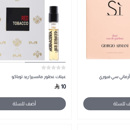
أرماني سي فيوري
عينات عطور مانسيرا ريد توباكو
10
 للسلة
أضف للسلة