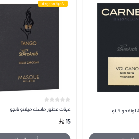
كمية محدودة
عينات عطور ماسك ميلانو تانجو
شلونة فولكينو
15