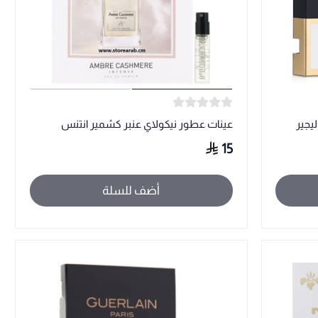
يجير
عينات عطور نيكولاي عنبر كشمير انتنس
15
أضف للسلة