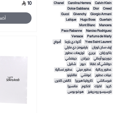
10
Chanel
Carolina Herrera
Calvin Klein
Dolce Gabbana
Dior
Creed
Gucci
Givenchy
Giorgio Armani
أضف
Lalique
Hugo Boss
Guerlain
Mont Blanc
Mancera
Paco Rabanne
Narciso Rodriguez
Versace
Parfums de Marly
Yves Saint Laurent
أكوا دي بارما
أمواج
إيف سان لوران
بارفيومز دي مارلي
باكو رابان
بربري
توزيعات عطور
جورجيو أرماني
جيرلان
جيفنشي
دولتشي آند غابانا
ديور
شانيل
عطور رجالية
عطور ميني
عطور نسائية
عينات عطور
غوتشي
فالنتينو
فيرساتشي
كارولينا هيريرا
كالفن كلاين
كريد
لاليك
لانكوم
مانسيرا
نارسيسو رودريغيز
هوغو بوس