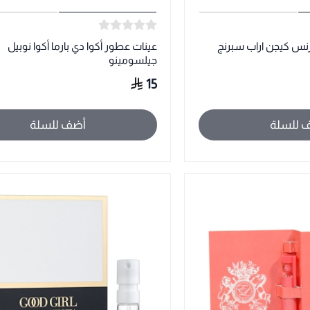
رنس كيجن اراب سبرنج
عينات عطور أكوا دي بارما أكوا نوبيل
جيلسومينو
15
 للسلة
أضف للسلة