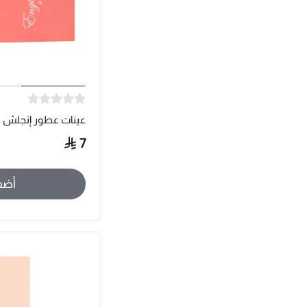
عينات عطور إنجلش ل
7
أضف