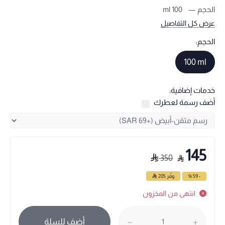
الحجم
100 ml
عرض كل التفاصيل
الحجم:
100 ml
خدمات إضافية:
أضف رسمة لعطرك
145
350
- 59 %
وفّر
205
انتهى من المخزون
أضف للسلة