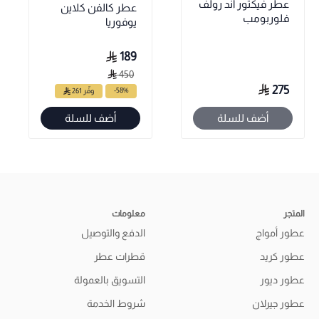
عطر فيكتور آند رولف
عطر كالفن كلاين
فلوربومب
يوفوريا
189
450
275
-58%
وفّر 261
أضف للسلة
أضف للسلة
المتجر
معلومات
عطور أمواج
الدفع والتوصيل
عطور كريد
قطرات عطر
عطور ديور
التسويق بالعمولة
عطور جيرلان
شروط الخدمة