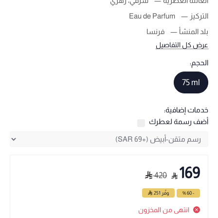
العائلة العطرية
شرقي، زهري
التركيز
Eau de Parfum
بلد المنشأ
فرنسا
عرض كل التفاصيل
الحجم:
75 ml
خدمات إضافية:
أضف رسمة لعطرك
169
420
- 60 %
وفّر
251
انتهى من المخزون