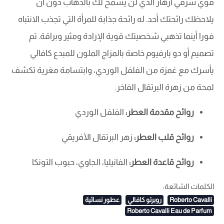
قوي شرقي أزهار الذي لن يسمح لك بالذهاب دون أن
يلاحظك رائحتك أحد. له رائحة جذابة للمرأة التي تجذب الانتباه
فورا أينما تذهبي شخصيتك قوية الإرادة ومثير وبراقة. تم
تصميم أو دو بارفيوم خاصة بالمزاج الملون للمبدع كافالي
يأسرك مع غمزة من الفلفل الوردي، وابتسامة مغرية تكشف
لمحة من زهرة البرتقال الفاخر.
روائح مقدمة العطر:
الفلفل الوردي
روائح قلب العطر:
زهر البرتقال الأفريقي
روائح قاعدة العطر:
الفانيليا، الجاوي، حبوب التونكا
الكلمات الشائعة:
Roberto Cavalli
روبرتو كافالي
عطور نسائية
Roberto Cavalli Eau de Parfum