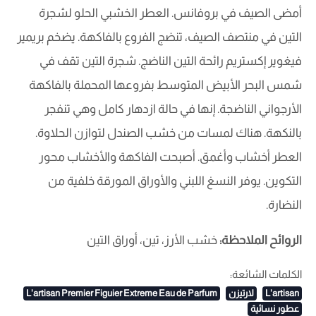
أمضى الصيف في بروفانس. العطر الخشبي الحلو لشجرة
التين في منتصف الصيف، تنضج الفروع بالفاكهة. يضخم بريمير
فيغوير إكستريم رائحة التين الناضج. شجرة التين تقف في
شمس البحر الأبيض المتوسط بفروعها المحملة بالفاكهة
الأرجواني الناضجة. إنها في حالة ازدهار كامل وهي تنفجر
بالنكهة. هناك لمسات من خشب الصندل لتوازن الحلاوة.
العطر أخشاب وأغمق. أصبحت الفاكهة والأخشاب محور
التكوين. يوفر النسغ اللبني والأوراق المورقة خلفية من
النضارة.
الروائح الملاحظة:
خشب الأرز، تين، أوراق التين
الكلمات الشائعة:
L'artisan
لارتيزن
L'artisan Premier Figuier Extreme Eau de Parfum
عطور نسائية