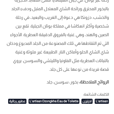
رحلة عبر بوتان، في جبال الهيمالايا. تمتلئ المعابد الحجرية
بالبخور المحترق ورائحة الشاي المعتدل المتبل ودفء الجلد
والخشب. دزونكا هي دعوة إلى الغريب والبعيد، في رحلة
شخصية وأكثر انعكاسًا في مملكة بوتان الجبلية. تقع بين
الصين والهند، وهي غنية بالفروق الدقيقة العطرية. الأجواء
التي تم التقاطها هي تلك المصنوعة من الجلد المدبوغ ودخان
شاي الشاي الحلو وأماكن النار. الطبيعة غير ملوثة وغنية
بالنباتات العطرية مثل الفاونيا والليتشي والسوسن. يروي
قصة فريدة من نوعها على كل جلد.
الروائح الملاحظة:
بخور، سوسن، جلد
الكلمات الشائعة:
L'artisan
لارتيزن
L'artisan Dzongkha Eau de Toilette
عطور رجالية