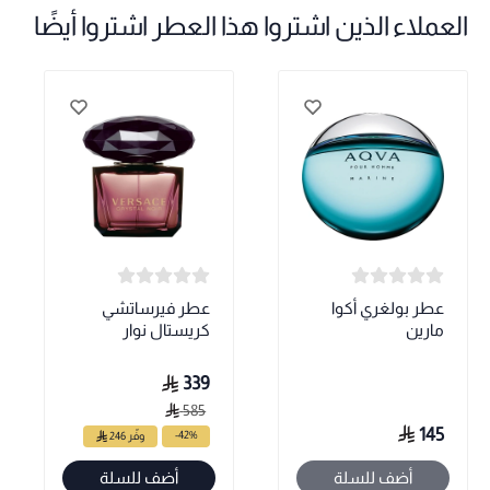
العملاء الذين اشتروا هذا العطر اشتروا أيضًا
عطر بولغري أكوا
عطر فيرساتشي
مارين
كريستال نوار
339
585
145
-42%
وفّر 246
أضف للسلة
أضف للسلة