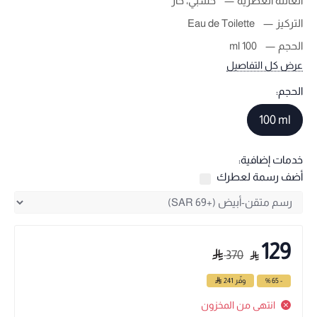
العائلة العطرية
خشبي، حار
التركيز
Eau de Toilette
الحجم
100 ml
عرض كل التفاصيل
الحجم:
100 ml
خدمات إضافية:
أضف رسمة لعطرك
129
370
- 65 %
وفّر
241
انتهى من المخزون