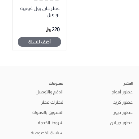
عطر جان بول غوتييه
لو ميل
220
أضف للسلة
المتجر
معلومات
عطور أمواج
الدفع والتوصيل
عطور كريد
قطرات عطر
عطور ديور
التسويق بالعمولة
عطور جيرلان
شروط الخدمة
سياسة الخصوصية