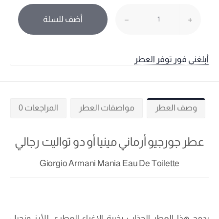
أضف للسلة
أبلغني فور توفر العطر
وصف العطر
مواصفات العطر
المراجعات 0
عطر جورجيو أرماني مينيا أو دو تواليت رجالي
Giorgio Armani Mania Eau De Toilette
يدمج هذا العطر الجذاب بخبرة الإغراء العطري للأرز ونجيل