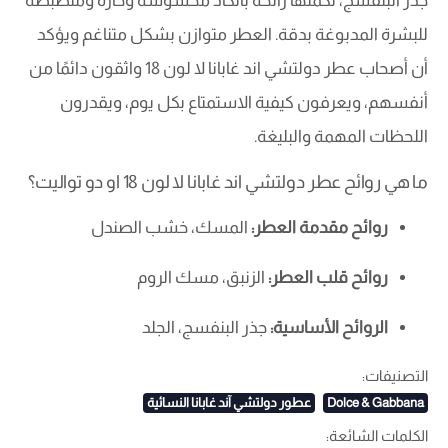
جذر البنفسج، تكملها رائحة بالكاد محسوسة وحارة ومنضبطة
للبشرة المدبوغة بدقة. العطر متوازن بشكل متناغم ويؤكد
أن أصحاب عطر دولتشي اند غابانا لا لون 18 واثقون دائمًا من
أنفسهم، ويعرفون كيفية الاستمتاع بكل يوم، ويقدرون
اللحظات المهمة والبليغة.
ما هي روائح عطر دولتشي اند غابانا لا لون 18 او دو تواليت؟
روائح مقدمة العطر:
المسك، خشب الصندل
روائح قلب العطر:
الزنبق، مسك الروم
الروائح الأساسية:
جذر البنفسج، الجلد
التصنيفات:
Dolce & Gabbana
عطور دولتشي آند غابانا النسائية
الكلمات الشائعة: