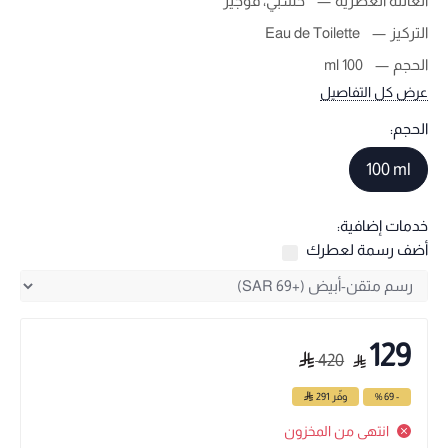
العائلة العطرية
خشبي، فوجير
التركيز
Eau de Toilette
الحجم
100 ml
عرض كل التفاصيل
الحجم:
100 ml
خدمات إضافية:
أضف رسمة لعطرك
129
420
- 69 %
وفّر
291
انتهى من المخزون