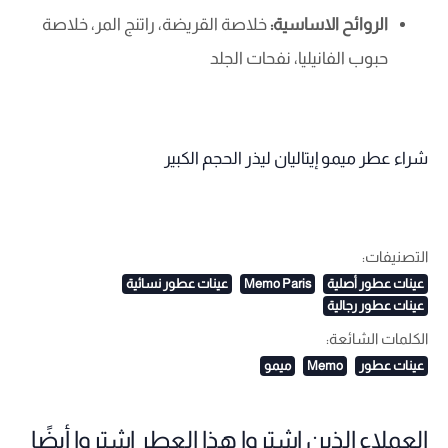
الروائح الاساسية:
خلاصة القريضة، راتنج المر، خلاصة
حبوب الفانيليا، نفحات الجلد
شراء عطر ميمو إيتاليان ليذر الحجم الكبير
التصنيفات:
عينات عطور أصلية
Memo Paris
عينات عطور نسائية
عينات عطور رجالية
الكلمات الشائعة:
عينات عطور
Memo
ميمو
العملاء الذين اشتروا هذا العطر اشتروا أيضًا