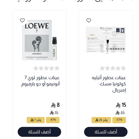
عينات عطور أتيليه
عينات عطور لوي 7
كولونيا مسك
أنونيمو أو دو بارفيوم
إمبريال
8
15
15
35
-47%
-57%
وفّر 20
وفّر 7
أضف للسلة
أضف للسلة