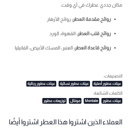
مكان جددي عطرك في أي وقت.
روائح مقدمة العطر:
روائح الأزهار
روائح قلب العطر:
القهوة، الورد
روائح قاعدة العطر:
العنبر، المسك الأبيض، الفانيليا
التصنيفات:
عينات عطور أصلية
عينات عطور نسائية
عينات عطور رجالية
الكلمات الشائعة:
عينات عطور
Montale
مونتال
توزيعات عطور
العملاء الذين اشتروا هذا العطر اشتروا أيضًا