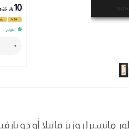
10
25
- 60 %
وفّ
متوفر
 مانسيرا روزيز فانيلا أو دو بارفي