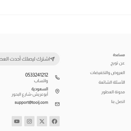
مساعدة
اشترك ليصلك أحدث العط
عن تويج
العروض والتخفيضات
0533241212
واتساب
الأسئلة الشائعة
السعودية
مدونة العطور
أبوعريش-شارع البحور
اتصل بنا
support@tooij.com