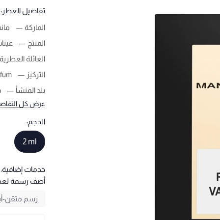
تفاصيل العطر:
الماركة
مانس
المنتج
عينا
العائلة العطرية
التركيز
rfum
بلد المنشأ
ف
عرض كل التفاص
الحجم:
2 ml
خدمات إضافية:
أضف رسمة لع