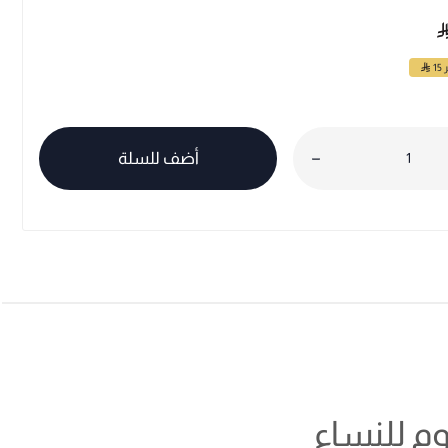
ر
15
أضف للسلة
وم للنساء