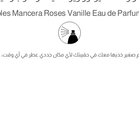
es Mancera Roses Vanille Eau de Parf
جم صغير خذيها معك في حقيبتك لأي مكان جددي عطر في أي وقت، تس