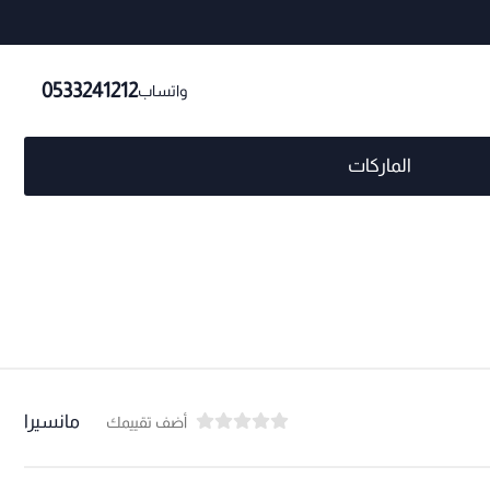
0533241212
واتساب
الماركات
مانسيرا
أضف تقييمك