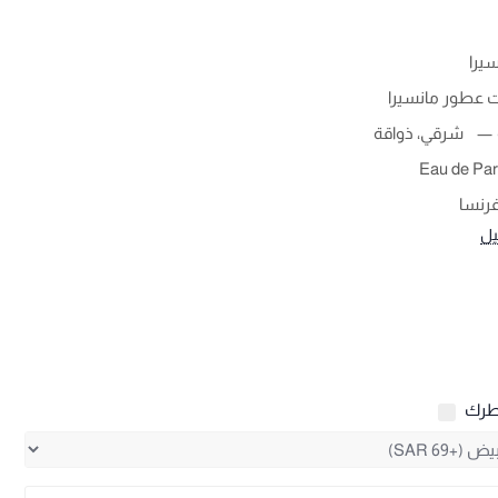
يرا
ت عطور مانسيرا
شرقي، ذواقة
Eau de Pa
رنسا
يل
طرك