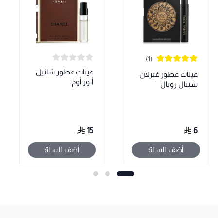
(1)
عينات عطور شانيل
عينات عطور غيرلان
ألور أوم
سنتال رويال
15
6
أضف للسلة
أضف للسلة