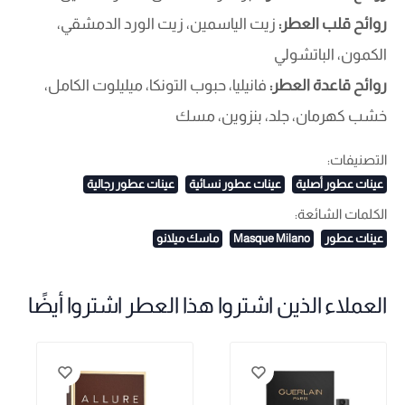
روائح قلب العطر:
زيت الياسمين، زيت الورد الدمشقي،
الكمون، الباتشولي
روائح قاعدة العطر:
فانيليا، حبوب التونكا، ميليلوت الكامل،
خشب كهرمان، جلد، بنزوين، مسك
التصنيفات:
عينات عطور أصلية
عينات عطور نسائية
عينات عطور رجالية
الكلمات الشائعة:
عينات عطور
Masque Milano
ماسك ميلانو
العملاء الذين اشتروا هذا العطر اشتروا أيضًا