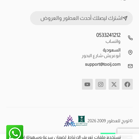
اشترك ليصلك أحدث العطور والعروض
0533241212
واتساب
السعودية
أبوعريش-شارع البحور
support@tooij.com
©تويج للعطور 2009 2026
نستخدم ملفات تعريف الارتباط لضمان سرعة وسهولة استخدام