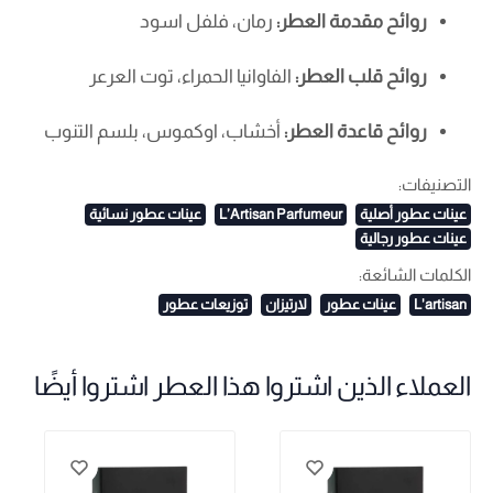
روائح مقدمة العطر:
رمان، فلفل اسود
روائح قلب العطر:
الفاوانيا الحمراء، توت العرعر
روائح قاعدة العطر:
أخشاب، اوكموس، بلسم التنوب
التصنيفات:
عينات عطور أصلية
L’Artisan Parfumeur
عينات عطور نسائية
عينات عطور رجالية
الكلمات الشائعة:
L'artisan
عينات عطور
لارتيزان
توزيعات عطور
العملاء الذين اشتروا هذا العطر اشتروا أيضًا