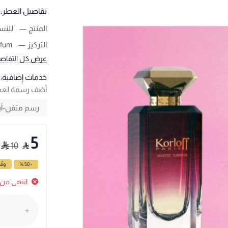
تفاصيل العطر:
المنتج
للنس
التركيز
rfum
عرض كل التفاص
خدمات إضافية:
أضف رسمة لع
5
10
- 50 %
وفّ
انتهى من 