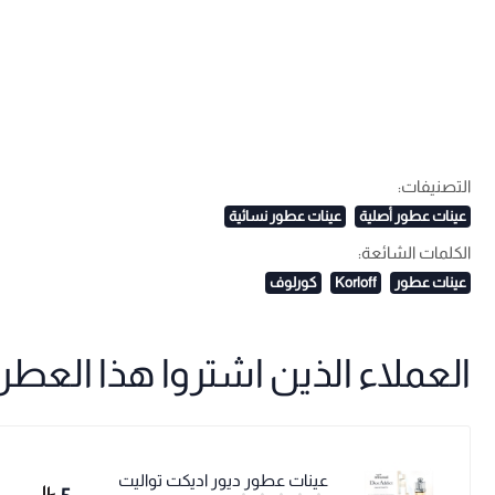
التصنيفات:
عينات عطور أصلية
عينات عطور نسائية
الكلمات الشائعة:
عينات عطور
Korloff
كورلوف
العملاء الذين اشتروا هذا العطر ا
عينات عطور ديور اديكت تواليت