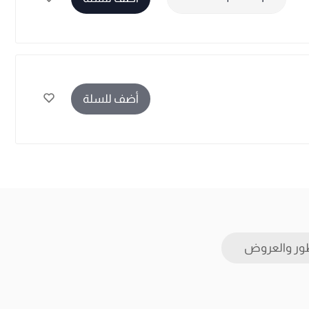
أضف للسلة
ور والعروض