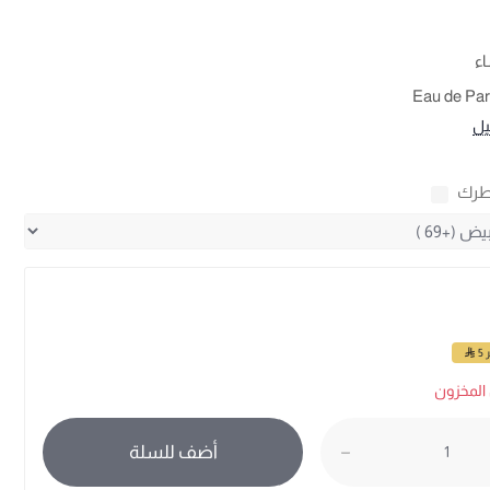
اء
Eau de Pa
يل
طرك
ر
5
المخزون
أضف للسلة