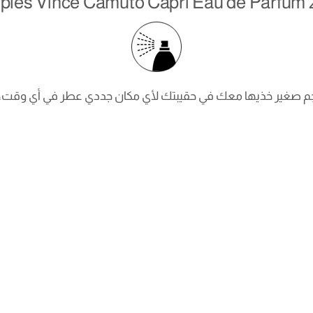
les Vince Camuto Capri Eau de Parfum 
م صغير خذيها معك في حقيبتك لأي مكان جددي عطر في أي وقت، تس