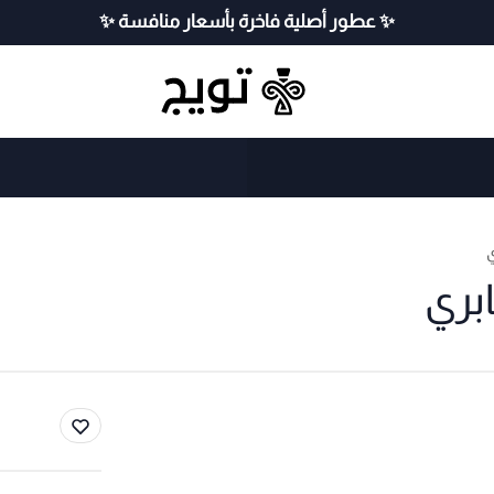
✨ عطور أصلية فاخرة بأسعار منافسة ✨
بري