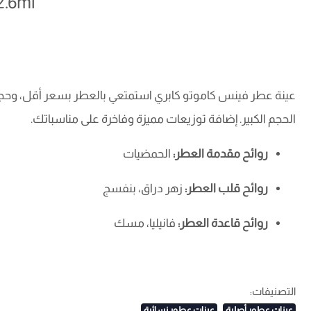
2.6ml
عينة عطر فينس كاموتو كابري استمتعي بالعطر بسعر أقل، وحج
الحجم الكبير. إضافة توزيعات مميزة وفاخرة على مناسباتك.
روائح مقدمة العطر:
الحمضيات
روائح قلب العطر:
زهر دراق، بنفسج
روائح قاعدة العطر:
فانيليا، مسك
التصنيفات:
عينات عطور أصلية
عينات عطور نسائية