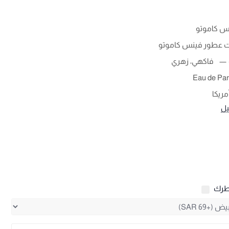
س كاموتو
ت عطور فينس كاموتو
فاكهي، زهري
Eau de Pa
مريكا
يل
طرك