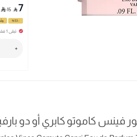
7
15
- 53 %
وفّ
تبقى 1 فقط، سارع بالطلب
 فينس كاموتو كابري أو دو بارفي