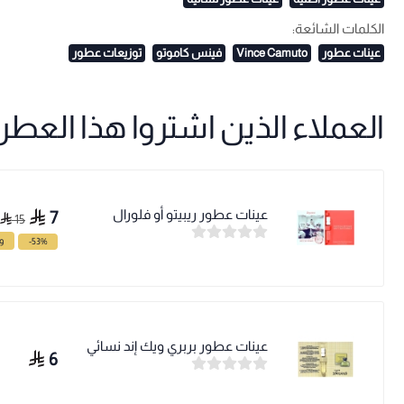
الكلمات الشائعة:
عينات عطور
Vince Camuto
فينس كاموتو
توزيعات عطور
العملاء الذين اشتروا هذا العطر ا
عينات عطور ريبيتو أو فلورال
7
15
-53%
وف
عينات عطور بربري ويك إند نسائي
6