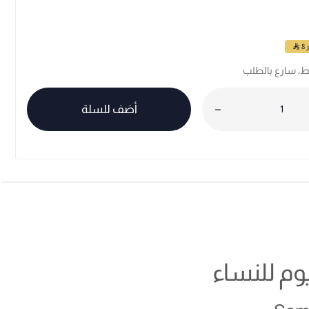
ر
8
أضف للسلة
وم للنساء