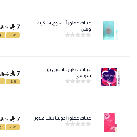
عينات عطور آنا سوي سيكرت
7
15
ويش
-53%
وف
عينات عطور جاستين بيبر
7
15
سومدي
-53%
وف
عينات عطور أكولينا بينك فلاور
7
15
-53%
وف