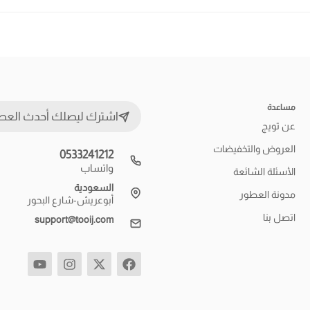
مساعدة
اشترك ليصلك أحدث العط
عن تويج
العروض والتخفيضات
0533241212
واتساب
الأسئلة الشائعة
السعودية
مدونة العطور
أبوعريش-شارع البحور
اتصل بنا
support@tooij.com