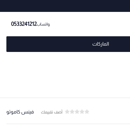
0533241212
واتساب
الماركات
فينس كاموتو
أضف تقييمك