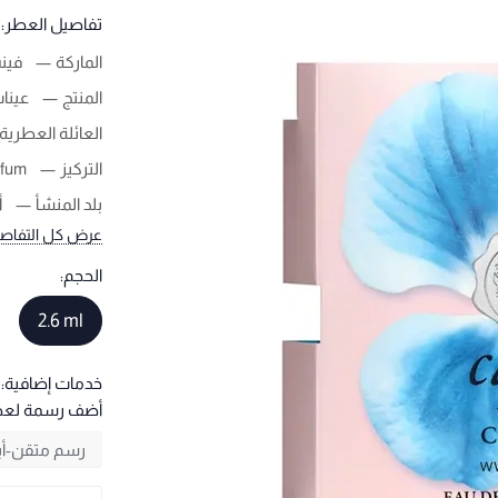
تفاصيل العطر:
الماركة
فين
المنتج
عينا
العائلة العطرية
التركيز
rfum
بلد المنشأ
أ
عرض كل التفاص
الحجم:
2.6 ml
خدمات إضافية:
أضف رسمة لع