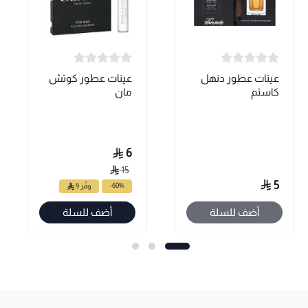
عينات عطور دنهل
عينات عطور كوتش
كاستم
مان
6
15
5
-60%
وفّر 9
أضف للسلة
أضف للسلة