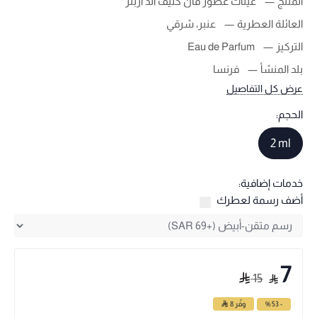
المنتج
عينات عطور فان كليف أند آربلز
العائلة العطرية
عنبر، شرقي
التركيز
Eau de Parfum
بلد المنشأ
فرنسا
عرض كل التفاصيل
الحجم:
2 ml
خدمات إضافية:
أضف رسمة لعطرك
7
15
- 53 %
وفّر
8