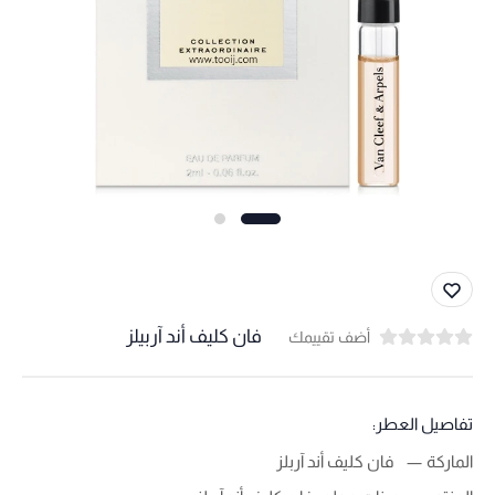
فان كليف أند آربيلز
أضف تقييمك
تفاصيل العطر:
الماركة
فان كليف أند آربلز