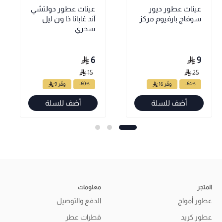
عينات عطور ديور
عينات عطور دولتشي
سوفاج بارفيوم مركز
آند غابانا ذا ون ليل
سحري
6
9
15
25
-60%
-64%
وفّر 16
وفّر 9
أضف للسلة
أضف للسلة
المتجر
معلومات
عطور أمواج
الدفع والتوصيل
عطور كريد
قطرات عطر