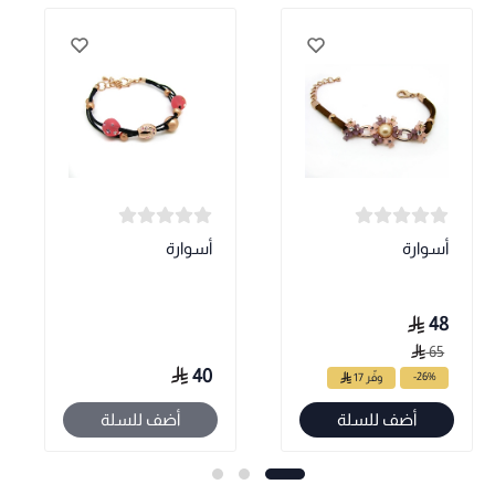
أسوارة
أسوارة
48
65
40
-26%
وفّر 17
أضف للسلة
أضف للسلة