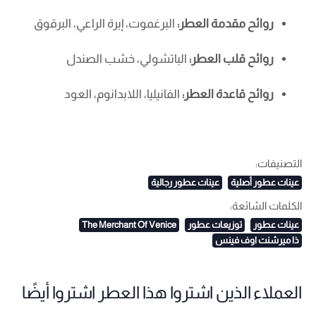
روائح مقدمة العطر:
البرغموت، إبرة الراعي، البرقوق
روائح قلب العطر:
الباتشولي، خشب الصندل
روائح قاعدة العطر:
الفانيليا، اللابدانوم، العود
التصنيفات:
عينات عطور أصلية
عينات عطور رجالية
الكلمات الشائعة:
عينات عطور
توزيعات عطور
The Merchant Of Venice
ذا ميرشنت اوف فينس
العملاء الذين اشتروا هذا العطر اشتروا أيضًا