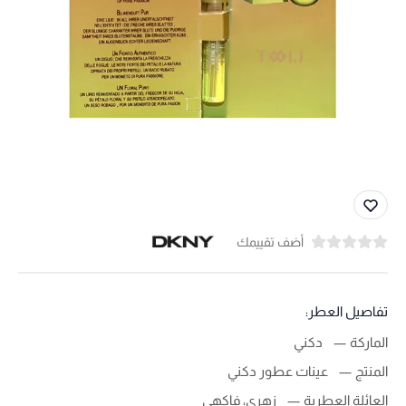
أضف تقييمك
تفاصيل العطر:
الماركة
دكني
المنتج
عينات عطور دكني
العائلة العطرية
زهري، فاكهي