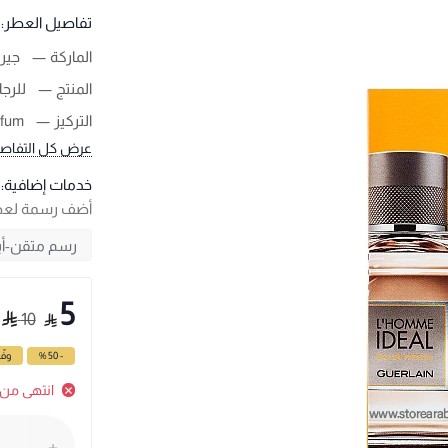
تفاصيل العطر:
الماركة
جير
المنتج
للرجا
التركيز
rfum
عرض كل التفاص
خدمات إضافية:
أضف رسمة لع
5
10
- 50 %
وفّ
انتهى من 