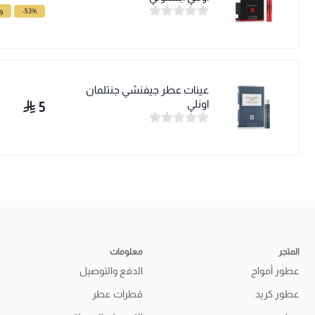
-53%
وف
عينات عطر جيفنشي جنتلمان
اونلي
5
المتجر
معلومات
عطور أمواج
الدفع والتوصيل
عطور كريد
قطرات عطر