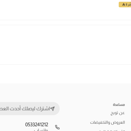
ّر 8
مساعدة
اشترك ليصلك أحدث العط
عن تويج
العروض والتخفيضات
0533241212
واتساب