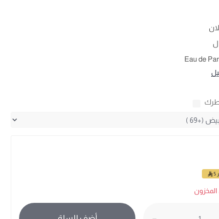
لان
ل
Eau de Pa
يل
طرك
ر
5
المخزون
أضف للسلة