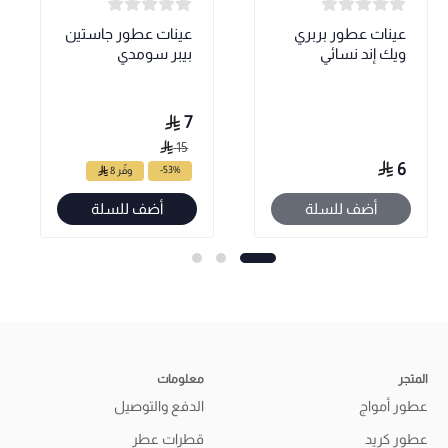
عينات عطور بربري
عينات عطور جاستين
ويك إند نسائي
بيبر سومدي
7
15
6
-53%
وفّر 8
أضف للسلة
أضف للسلة
المتجر
معلومات
عطور أمواج
الدفع والتوصيل
عطور كريد
قطرات عطر