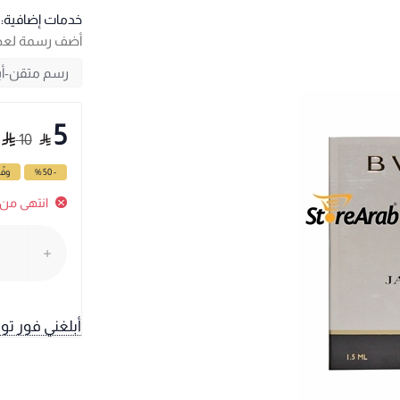
خدمات إضافية:
أضف رسمة لع
5
10
- 50 %
وفّ
انتهى من 
أبلغني فور تو