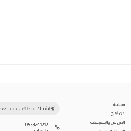
مساعدة
اشترك ليصلك أحدث العط
عن تويج
العروض والتخفيضات
0533241212
واتساب