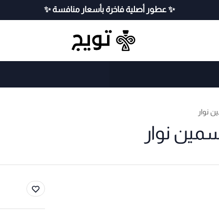
✨ عطور أصلية فاخرة بأسعار منافسة ✨
 نوار
مين نوار