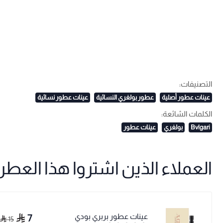
التصنيفات:
عينات عطور أصلية
عطور بولغري النسائية
عينات عطور نسائية
الكلمات الشائعة:
Bvlgari
بولغري
عينات عطور
العملاء الذين اشتروا هذا العطر ا
عينات عطور بربري بودي
7
15