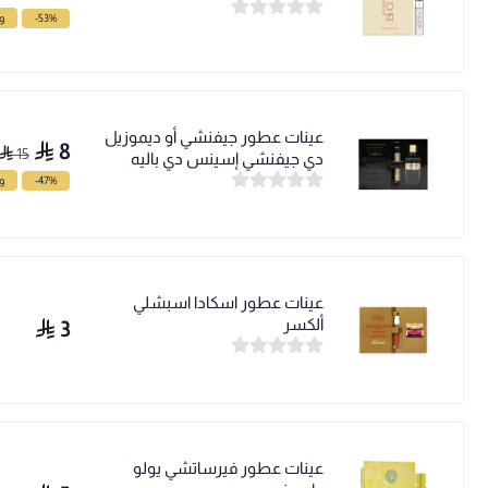
-53%
وف
عينات عطور جيفنشي أو ديموزيل
8
15
دي جيفنشي إسينس دي باليه
-47%
وف
عينات عطور اسكادا اسبشلي
ألكسر
3
عينات عطور فيرساتشي يولو