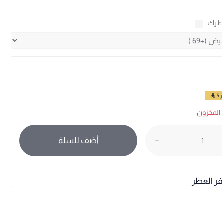
طرك
ر
5
المخزون
أضف للسلة
فر العطر