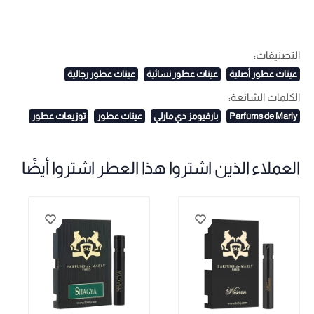
التصنيفات:
عينات عطور أصلية
عينات عطور نسائية
عينات عطور رجالية
الكلمات الشائعة:
Parfums de Marly
بارفيومز دي مارلي
عينات عطور
توزيعات عطور
العملاء الذين اشتروا هذا العطر اشتروا أيضًا