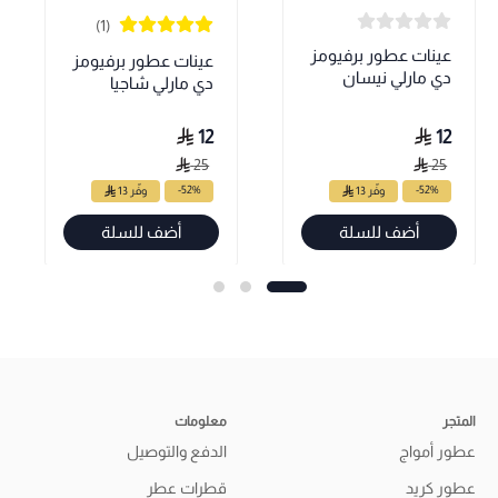
(1)
عينات عطور برفيومز
عينات عطور برفيومز
دي مارلي نيسان
دي مارلي شاجيا
12
12
25
25
-52%
-52%
وفّر 13
وفّر 13
أضف للسلة
أضف للسلة
المتجر
معلومات
عطور أمواج
الدفع والتوصيل
عطور كريد
قطرات عطر