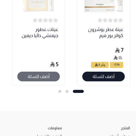
عينة عطر بوشرون
عينات عطور
كواتر بور فيم
جيفنشي داليا ديفين
7
15
5
-53%
وفّر 8
أضف للسلة
أضف للسلة
المتجر
معلومات