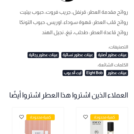
روائح مقدمة العطر: قرنفل، جريب فروت، حبوب بيتيت
روائح قلب العطر: قهوة سوداء، اوريس، حبوب التونكا
روائح قاعدة العطر: طحلب، تبغ، نجيل الهند
التصنيفات:
عينات عطور أصلية
عينات عطور نسائية
عينات عطور رجالية
الكلمات الشائعة:
عينات عطور
Eight Bob
ايت آند بوب
العملاء الذين اشتروا هذا العطر اشتروا أيضًا
كمية محدودة
كمية محدودة