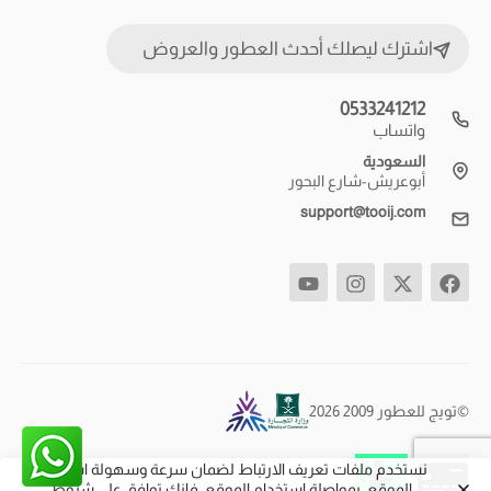
اشترك ليصلك أحدث العطور والعروض
0533241212
واتساب
السعودية
أبوعريش-شارع البحور
support@tooij.com
©تويج للعطور 2009 2026
نستخدم ملفات تعريف الارتباط لضمان سرعة وسهولة استخدام
الموقع. بمواصلة استخدام الموقع، فإنك توافق على شروط