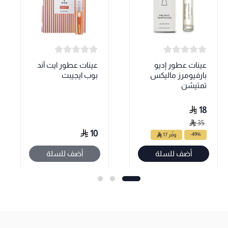
عينات عطور إديو
عينات عطور ايت آند
بارفيومرز ماليكس
بوب ايجيبت
تمتيشن
18
35
10
-49%
وفّر 17
أضف للسلة
أضف للسلة