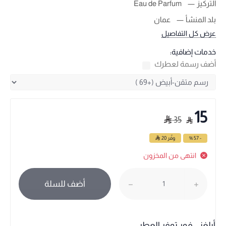
التركيز
Eau de Parfum
بلد المنشأ
عمان
عرض كل التفاصيل
خدمات إضافية:
أضف رسمة لعطرك
15
35
- 57 %
وفّر
20
انتهى من المخزون
أضف للسلة
أبلغني فور توفر العطر