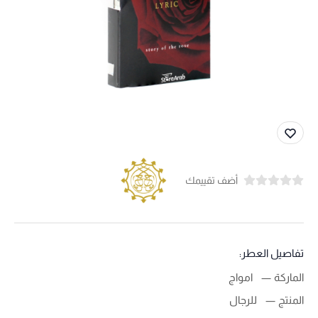
أضف تقييمك
تفاصيل العطر:
الماركة
امواج
المنتج
للرجال