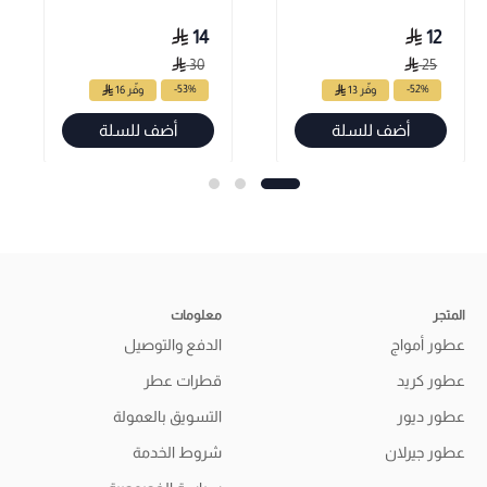
14
12
30
25
-53%
-52%
وفّر 13
وفّر 16
أضف للسلة
أضف للسلة
المتجر
معلومات
عطور أمواج
الدفع والتوصيل
عطور كريد
قطرات عطر
عطور ديور
التسويق بالعمولة
عطور جيرلان
شروط الخدمة