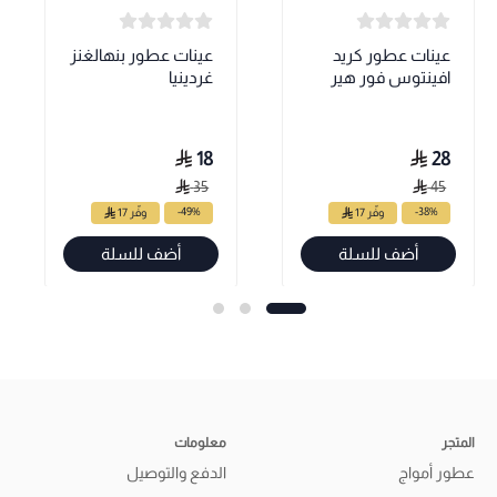
عينات عطور كريد
عينات عطور بنهالغنز
افينتوس فور هير
غردينيا
18
28
35
45
-49%
-38%
وفّر 17
وفّر 17
أضف للسلة
أضف للسلة
المتجر
معلومات
عطور أمواج
الدفع والتوصيل