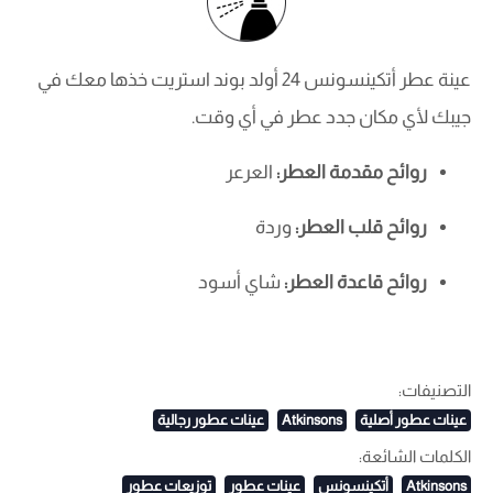
عينة عطر أتكينسونس 24 أولد بوند استريت خذها معك في
جيبك لأي مكان جدد عطر في أي وقت.
روائح مقدمة العطر:
العرعر
روائح قلب العطر:
وردة
روائح قاعدة العطر:
شاي أسود
التصنيفات:
عينات عطور أصلية
Atkinsons
عينات عطور رجالية
الكلمات الشائعة:
Atkinsons
أتكينسونس
عينات عطور
توزيعات عطور