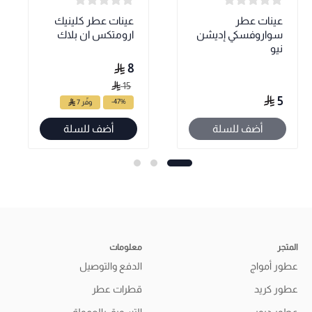
عينات عطر
عينات عطر كلينيك
سواروفسكي إديشن
ارومتكس ان بلاك
نيو
8
15
5
-47%
وفّر 7
أضف للسلة
أضف للسلة
المتجر
معلومات
عطور أمواج
الدفع والتوصيل
عطور كريد
قطرات عطر
عطور ديور
التسويق بالعمولة