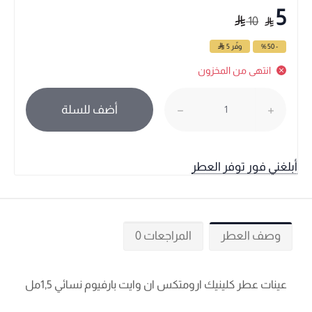
5
10
- 50 %
وفّر
5
انتهى من المخزون
أضف للسلة
أبلغني فور توفر العطر
وصف العطر
المراجعات 0
عينات عطر كلينيك ارومتكس ان وايت بارفيوم نسائي 1,5مل