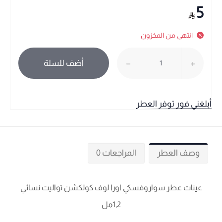
5
انتهى من المخزون
أضف للسلة
أبلغني فور توفر العطر
وصف العطر
المراجعات 0
عينات عطر سواروفسكي اورا لوف كولكشن تواليت نسائي
1,2مل