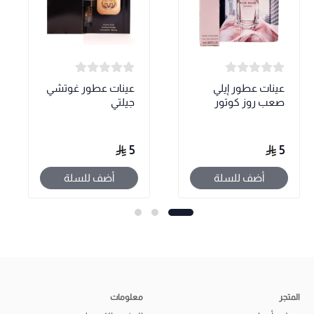
عينات عطور إيلي
عينات عطور غوتشي
صعب روز كوتور
جيلتي
5
5
أضف للسلة
أضف للسلة
المتجر
معلومات