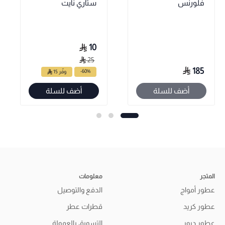
فلورنس
ستاري نايت
10
25
185
-60%
وفّر 15
أضف للسلة
أضف للسلة
المتجر
معلومات
عطور أمواج
الدفع والتوصيل
عطور كريد
قطرات عطر
عطور ديور
التسويق بالعمولة