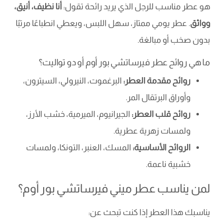
هو عطر مناسب للرجل الذي يريد رائحة تقول:
أنا نظيف، أنيق،
وواثق
. عطر يومي ممتاز، سهل اللبس، ويعطي انطباعًا مرتبًا
بدون صخب أو مبالغة.
ما هي روائح عطر فيرساتشي بور أوم أو دو تواليت؟
روائح مقدمة العطر:
البرغموت، النيرولي، السيترون،
وأوراق البرتقال المر.
روائح قلب العطر:
الجيرانيوم، الميرمية، خشب الأرز،
ولمسات زهرية عطرية.
الروائح الأساسية:
المسك، العنبر، التونكا، ولمسات
خشبية ناعمة.
لمن يناسب عطر ميني فيرساتشي بور أوم؟
يناسبك هذا العطر إذا كنت تبحث عن: