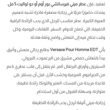
تعقيد، فإن
عطر ميني فيرساتشي بور أوم أو دو تواليت 5 مل
يمنحك حضورًا مرتبًا في زجاجة مصغرة فاخرة تشبه تصميم
العبوة الكبيرة. عطر مناسب للرجل الذي يحب الرائحة الراقية
الخفيفة، التي تصلح للدوام، السفر، اللقاءات اليومية، وكل
وقت تحتاج فيه إلى انتعاش واضح وثقة هادئة.
يأتي
Versace Pour Homme EDT
بطابع رجالي منعش وأنيق،
يبدأ بانتعاش حمضي مشرق من البرغموت، النيرولي،
السيترون وأوراق البرتقال المر، ثم ينتقل إلى قلب عطري ناعم
من الجيرانيوم، الميرمية وخشب الأرز، قبل أن يستقر على
قاعدة مريحة من المسك، العنبر والتونكا. رائحة نظيفة،
متوازنة، وسهلة القبول من أول استخدام.
زجاجة ميني أنيقة لرجل يحب الرائحة النظيفة