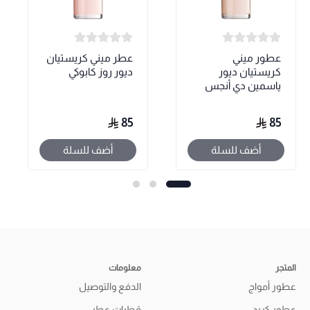
عطور ميني
عطر ميني كريستيان
كريستيان ديور
ديور روز كابوكي
ياسمين دي أنجس
85
85
أضف للسلة
أضف للسلة
المتجر
معلومات
عطور أمواج
الدفع والتوصيل
عطور كريد
قطرات عطر