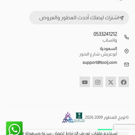
اشترك ليصلك أحدث العطور والعروض
0533241212
واتساب
السعودية
أبوعريش-شارع البحور
support@tooij.com
©تويج للعطور 2009 2026
نستخدم ملفات تعريف الارتباط لضمان سرعة وسهولة استخدام