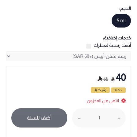
الحجم:
5 ml
خدمات إضافية:
أضف رسمة لعطرك
40
55
- 27 %
وفّر
15
انتهى من المخزون
أضف للسلة