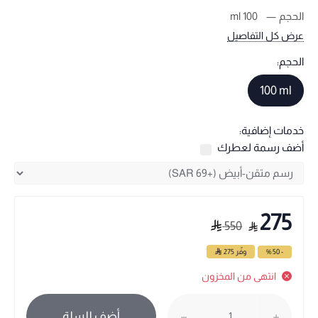
الحجم
100 ml
عرض كل التفاصيل
الحجم:
100 ml
خدمات إضافية:
أضف رسمة لعطرك
275
550
- 50 %
وفّر
275
انتهى من المخزون
أضف للسلة