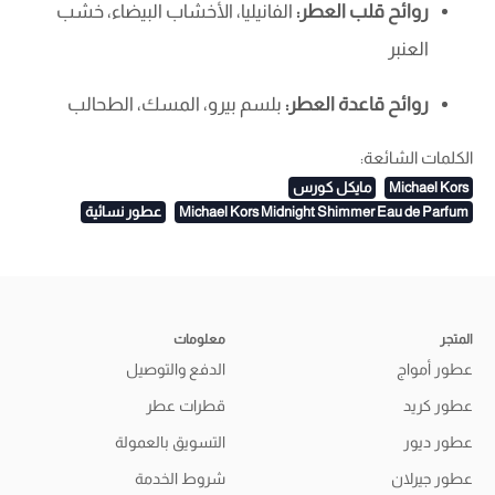
روائح قلب العطر:
الفانيليا، الأخشاب البيضاء، خشب
العنبر
روائح قاعدة العطر:
بلسم بيرو، المسك، الطحالب
الكلمات الشائعة:
Michael Kors
مايكل كورس
Michael Kors Midnight Shimmer Eau de Parfum
عطور نسائية
المتجر
معلومات
عطور أمواج
الدفع والتوصيل
عطور كريد
قطرات عطر
عطور ديور
التسويق بالعمولة
عطور جيرلان
شروط الخدمة