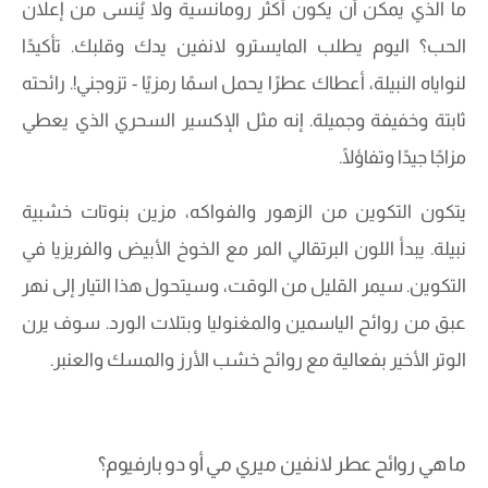
ما الذي يمكن أن يكون أكثر رومانسية ولا يُنسى من إعلان
الحب؟ اليوم يطلب المايسترو لانفين يدك وقلبك. تأكيدًا
لنواياه النبيلة، أعطاك عطرًا يحمل اسمًا رمزيًا - تزوجني!. رائحته
ثابتة وخفيفة وجميلة. إنه مثل الإكسير السحري الذي يعطي
مزاجًا جيدًا وتفاؤلًا.
يتكون التكوين من الزهور والفواكه، مزين بنوتات خشبية
نبيلة. يبدأ اللون البرتقالي المر مع الخوخ الأبيض والفريزيا في
التكوين. سيمر القليل من الوقت، وسيتحول هذا التيار إلى نهر
عبق من روائح الياسمين والمغنوليا وبتلات الورد. سوف يرن
الوتر الأخير بفعالية مع روائح خشب الأرز والمسك والعنبر.
ما هي روائح عطر لانفين ميري مي أو دو بارفيوم؟