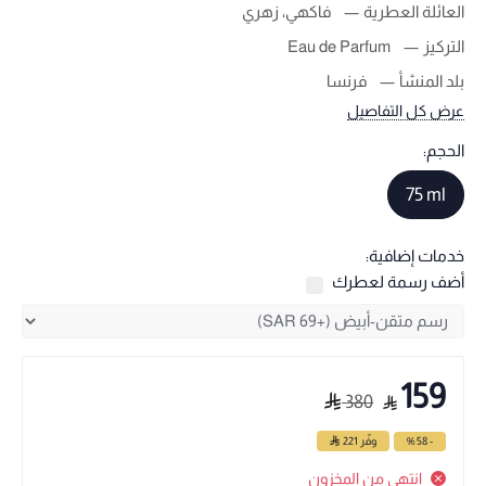
العائلة العطرية
فاكهي، زهري
التركيز
Eau de Parfum
بلد المنشأ
فرنسا
عرض كل التفاصيل
الحجم:
75 ml
خدمات إضافية:
أضف رسمة لعطرك
159
380
- 58 %
وفّر
221
انتهى من المخزون