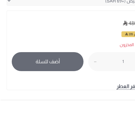
48
ر
205
المخزون
أضف للسلة
فر العطر