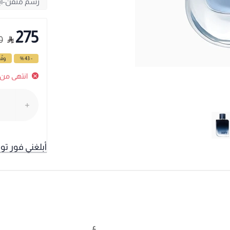
275
0
- 43 %
وفّ
انتهى من 
أبلغني فور تو