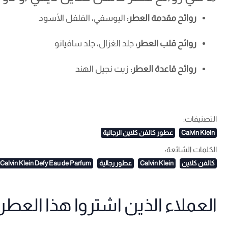
روائح مقدمة العطر:
اليوسفي، الفلفل الأسود
روائح قلب العطر:
جلد الغزال، جلد سافيانو
روائح قاعدة العطر:
زيت نجيل الهند
التصنيفات:
Calvin Klein
عطور كالفن كلاين الرجالية
الكلمات الشائعة:
كالفن كلاين
Calvin Klein
عطور رجالية
Calvin Klein Defy Eau de Parfum​
العملاء الذين اشتروا هذا العطر ا