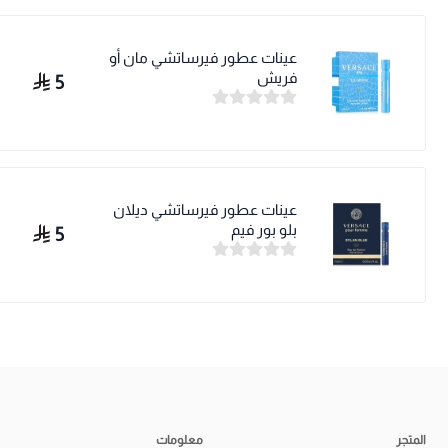
عينات عطور فيرساتشي مان أو
فريش
5
عينات عطور فيرساتشي ديلان
بلو بور فيم
5
المتجر
معلومات