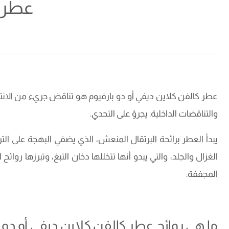
عطر ك
عطر كالفن كلاين ديفي أو دو بارفيوم هو تناقض جريء من الانت
والتناقضات الداخلية. يجرؤ على التحدي.
يبدأ العطر برائحة البرتقال المنعش، الذي يضفي البهجة على الت
الغزال والجلد، والتي يبدو أنها تتخللها دخان التبغ، وتبرزها رو
المجففة.
ما هي روائح عطر كالفن كلاين ديفي أو دو ب