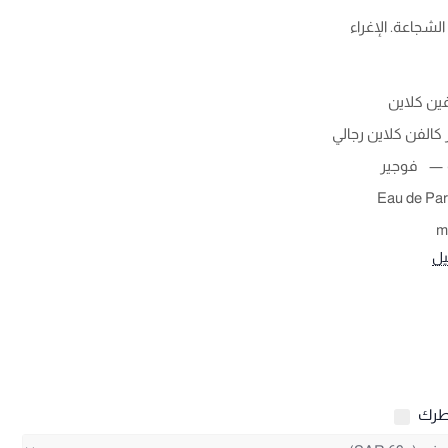
لشجاعة. الإغراء
ين كلاين
كالفن كلاين رجالي
فوجير
Eau de Pa
يل
طرك