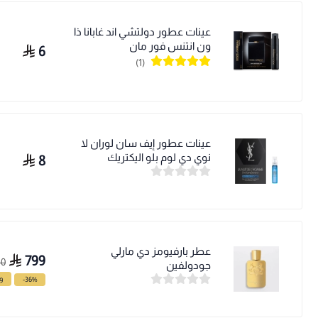
عينات عطور دولتشي اند غابانا ذا
ون انتنس فور مان
6
(1)
عينات عطور إيف سان لوران لا
نوي دي لوم بلو اليكتريك
8
عطر بارفيومز دي مارلي
799
50
جودولفين
-36%
وف