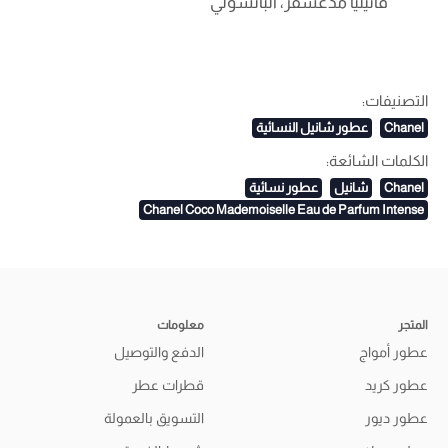
فانيليا مدغشقر، الباتشولي
التصنيفات:
Chanel
عطور شانيل النسائية
الكلمات الشائعة:
Chanel
شانيل
عطور نسائية
Chanel Coco Mademoiselle Eau de Parfum Intense
المتجر
معلومات
عطور أمواج
الدفع والتوصيل
عطور كريد
قطرات عطر
عطور ديور
التسويق بالعمولة