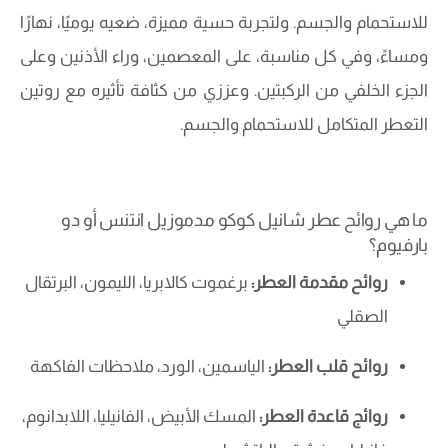
للاستحمام والجسم. ولتجربة حسية مميزة، ضعيه يوميًا، نهارًا
ومساءً، وفي كل مناسبة، على المعصمين، وراء الأذنين وعلى
الجزء الخلفي من الركبتين. وعززي من كثافة تأثيره مع روتين
التعطر المتكامل للاستحمام والجسم.
ما هي روائح عطر شانيل كوكو مدموزيل انتنس أو دو
بارفيوم؟
روائح مقدمة العطر:
برغموت كالابريا، الليمون، البرتقال
الصقلي
روائح قلب العطر:
الياسمين، الورد، ملاحظات الفاكهة
روائج قاعدة العطر:
المسك الأبيض، الفانيليا، اللابدانوم،