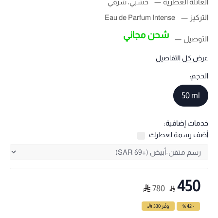
العائلة العطرية
خشبي، شرقي
التركيز
Eau de Parfum Intense
شحن مجاني
التوصيل
عرض كل التفاصيل
الحجم:
50 ml
خدمات إضافية:
أضف رسمة لعطرك
450
780
- 42 %
وفّر
330